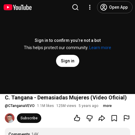
Open App
Sign in to confirm you’re not a bot
This helps protect our community.
Learn more
Sign in
C. Tangana - Demasiadas Mujeres (Video Oficial)
@
CTanganaVEVO
1.1M likes
125M views
5 years ago
more
Subscribe
Comments
14K