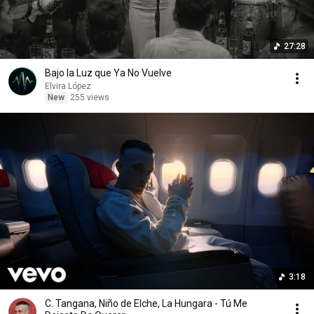
27:28
Bajo la Luz que Ya No Vuelve
Elvira López
New
255 views
3:18
C. Tangana, Niño de Elche, La Hungara - Tú Me