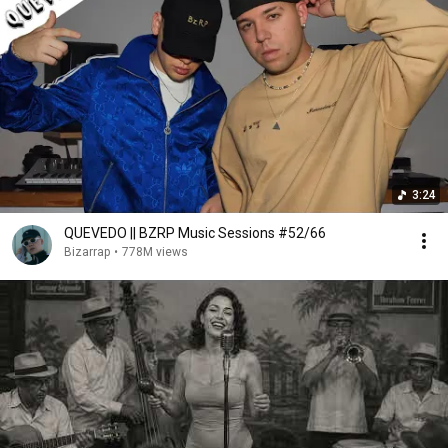
he visto una vez pero cada detalle me flipa. Ojalá más 
interpretaciones.
3:24
QUEVEDO || BZRP Music Sessions #52/66
Bizarrap
•
778M views