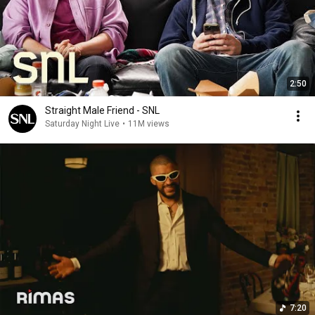
2:50
Straight Male Friend - SNL
Saturday Night Live
•
11M views
7:20