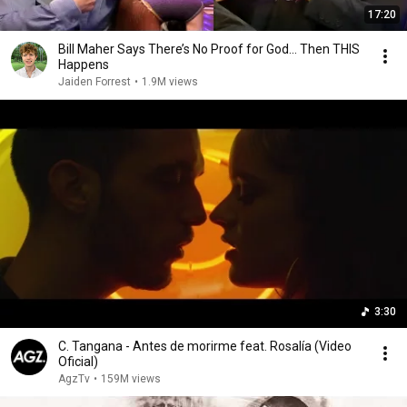
17:20
Bill Maher Says There’s No Proof for God... Then THIS
Happens
Jaiden Forrest
•
1.9M views
3:30
C. Tangana - Antes de morirme feat. Rosalía (Video
Oficial)
AgzTv
•
159M views