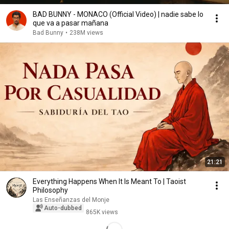
BAD BUNNY - MONACO (Official Video) | nadie sabe lo
que va a pasar mañana
Bad Bunny
•
238M views
21:21
Everything Happens When It Is Meant To | Taoist
Philosophy
Las Enseñanzas del Monje
Auto-dubbed
865K views