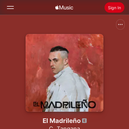
Sign In
Search
Home
New
Install Apple Music
Radio
El Madrileño
C. Tangana