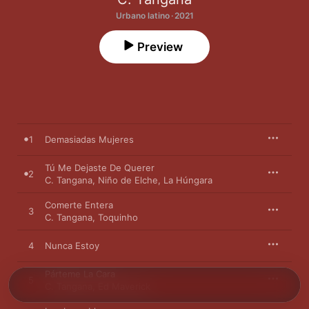
Urbano latino · 2021
Preview
1
Demasiadas Mujeres
Tú Me Dejaste De Querer
2
C. Tangana
,
Niño de Elche
,
La Húngara
Comerte Entera
3
C. Tangana
,
Toquinho
4
Nunca Estoy
Párteme La Cara
5
C. Tangana
,
Ed Maverick